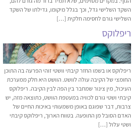
הגוף. במקרים מסוימים, שלא תמיד ברור מה גורם להם,
השקד השלישי גדל, וכך בגלל מיקומו, גדילתו של השקד
השלישי גורם לחסימה חלקית […]
ריפלוקס
ריפלוקס או בשמו החזר קיבתי וושטי זוהי הפרעה בה התוכן
החומצי של הקיבה עולה לוושט. הוושט היא חלק ממערכת
העיכול, מין צינור שמחבר בין הפה לבין הקיבה. ריפלוקס
קיבתי ושטי גורם לכוויה במעטפת הוושט, כתוצאה מזה, יש
צרבות, דבר שפוגם באופן משמעותי באיכות החיים של
האדם הסובל מן התופעה. בטווח הארוך, ריפלוקס קיבתי
ושטי עלול […]