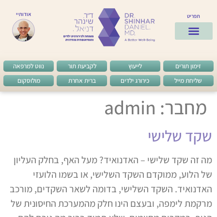
אודותיי
תפריט
ד”ר שינהר
לקוחות מרוצים
שאלות ותשובות
מן העיתונות
זימון תורים
לייעוץ
לקביעת תור
נווט למרפאה
שליחת מייל
כירורג ילדים
ברית אחרת
מולוסקום
מחבר:
admin
שקד שלישי
מה זה שקד שלישי – האדנואיד? מעל האף, בחלק העליון
של הלוע, ממוקדם השקד השלישי, או בשמו הלועזי
האדנואיד. השקד השלישי, בדומה לשאר השקדים, מורכב
מרקמת לימפה, ובעצם הינו חלק מהמערכת החיסונית של