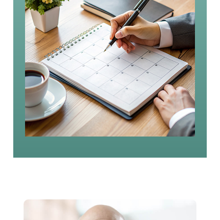
ד"ר דניאל שינהר