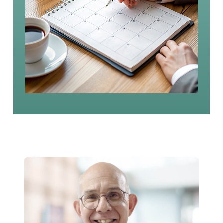
ד"ר דניאל שינהר