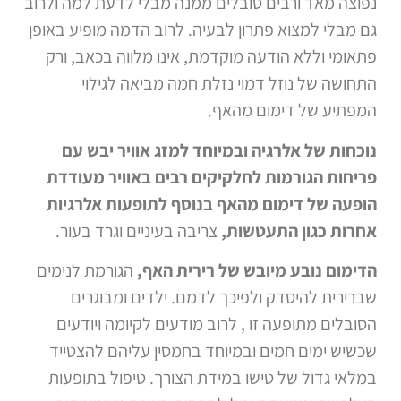
נפוצה מאד ורבים סובלים ממנה מבלי לדעת למה ולרוב
גם מבלי למצוא פתרון לבעיה. לרוב הדמה מופיע באופן
פתאומי וללא הודעה מוקדמת, אינו מלווה בכאב, ורק
התחושה של נוזל דמוי נזלת חמה מביאה לגילוי
המפתיע של דימום מהאף.
נוכחות של אלרגיה ובמיוחד למזג אוויר יבש עם
פריחות הגורמות לחלקיקים רבים באוויר מעודדת
הופעה של דימום מהאף בנוסף לתופעות אלרגיות
אחרות כגון התעטשות,
צריבה בעיניים וגרד בעור.
הדימום נובע מיובש של רירית האף,
הגורמת לנימים
שברירית להיסדק ולפיכך לדמם. ילדים ומבוגרים
הסובלים מתופעה זו , לרוב מודעים לקיומה ויודעים
שכשיש ימים חמים ובמיוחד בחמסין עליהם להצטייד
במלאי גדול של טישו במידת הצורך. טיפול בתופעות