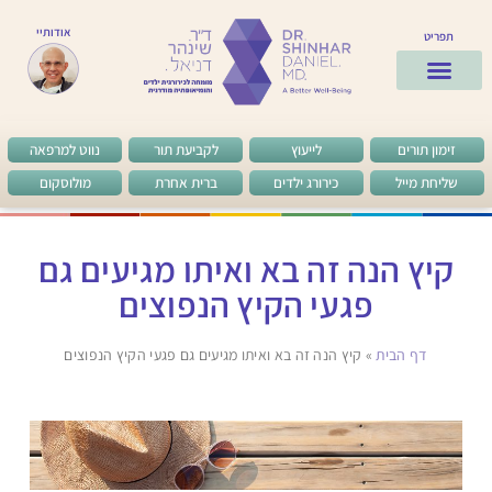
אודותיי
תפריט
ד”ר שינהר
לקוחות מרוצים
שאלות ותשובות
מן העיתונות
זימון תורים
לייעוץ
לקביעת תור
נווט למרפאה
שליחת מייל
כירורג ילדים
ברית אחרת
מולוסקום
קיץ הנה זה בא ואיתו מגיעים גם
פגעי הקיץ הנפוצים
דף הבית
»
קיץ הנה זה בא ואיתו מגיעים גם פגעי הקיץ הנפוצים