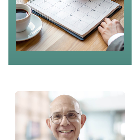
ד"ר דניאל שינהר