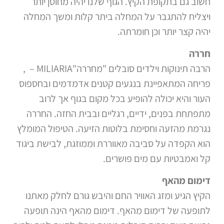
חשוב גם בתקופת הקיץ. הגוף שלנו יהיה מחוסן יותר
ויצליח להתגבר על המחלה ביתר קלות ומשך המחלה
יהיה קצר יותר וכן חומרתה.
חררה
הרבה תינוקות וילדים סובלים "מחררה"MILIARIA – ,
פריחה המתאפיינת בנגעים קטנים אדמדמים ובחספוס
העור והיא יכולה להופיע בכל מקום בגוף אך לרוב
מתפתחת בפנים, ידיים, רגליים ובבית החזה. החררה
נגרמת מהזעה וחסימת בלוטות הזיעה. הטיפול המומלץ
הוא הקפדה על סביבה מאווררת וממוזגת, לבישת ביגוד
קל ואמבטיות עם מים פושרים.
דימום מהאף
הקיץ הגיע ומזג האוויר החם והיבש גורם לחלק מאתנו
לתופעה של דימום מהאף. דימום מהאף הינה תופעה