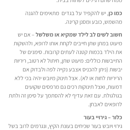
ממה שהם רגילים לשתות בבית.
כמו כן
, יש להקפיד על בגדים מתאימים להגנה
מהשמש, כובע ומסנן קרינה.
חשוב לשים לב לילד שמקיא או משלשל
– אם יש
מיעוט במתן שתן חייבים לקחת אותו לרופא, ולהשקות
את הילד בכמות קטנה לעתים קרובות. סימנים של
התייבשות כוללים: מיעוט שתן, חיתול לא רטוב, ריריות
יבשות (ניתן להכניס אצבע נקייה לפה ולבדוק אם
הריריות לחות או לא). אצל תינוק מיובש יהיה בכי ללא
דמעות, ואצל תינוקות רכים גם מרפסים שקועים
בגולגולת. עם זאת עדיף לא להסתמך על סימן זה ולתת
לרופאים לאבחן.
כלור – גירויי בעור
גירוי ויובש בעור שכיחים בעונת הקיץ, ונגרמים לרוב בשל