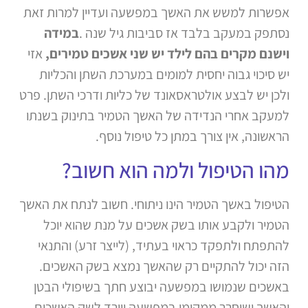
אפשרות למשש את האשך במפשעה ועדיין למרות זאת
נסתפק במעקב בלבד אז סביבות גיל שנה .
במידה
וישנם מקרים בהם לילד יש שני אשכים טמירים,
אזי
יש סיכוי גבוה יחסית למומים במערכת השתן והכליות
ולכן יש לבצע אולטראסאונד של כליות ודרכי השתן. פרט
למעקב אחרי הנדידה של האשך הטמיר בתינוק בשנתו
הראשונה, אין צורך במתן כל טיפול נוסף.
מהו הטיפול ולמה הוא חשוב?
הטיפול באשך הטמיר הינו ניתוחי. חשוב לנתח את האשך
הטמיר ולקבע אותו בשק אשכים על מנת שהוא יוכל
להתפתח ולתפקד כראוי בעתיד, (לייצר זרע) והתנאי
הזה יכול להתקיים רק שהאשך נמצא בשק האשכים.
באשכים שנמושו במפשעה יבוצע חתך בשיפולי הבטן
והאשך ישוחרר ממקומו במפשעה ויורד לשק האשכים