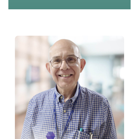
ד"ר דניאל שינהר