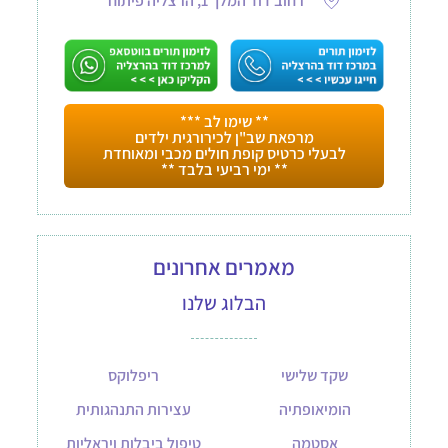
רחוב דוד המלך 1, הרצליה פיתוח
** שימו לב ***
מרפאת שב"ן לכירורגית ילדים
לבעלי כרטיס קופת חולים מכבי ומאוחדת
** ימי רביעי בלבד **
מאמרים אחרונים
הבלוג שלנו
שקד שלישי
ריפלוקס
הומיאופתיה
עצירות התנהגותית
אסטמה
טיפול ביבלות ויראליות