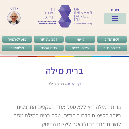
אודותיי
תפריט
ד”ר שינהר
לקוחות מרוצים
שאלות ותשובות
מן העיתונות
זימון תורים
לייעוץ
לקביעת תור
נווט למרפאה
שליחת מייל
כירורג ילדים
ברית אחרת
מולוסקום
ברית מילה
דף הבית
»
ברית מילה
ברית המילה היא ללא ספק אחד הטקסים המרגשים
ביותר הקיימים בדת היהודית. טקס ברית המילה מסב
להורים מתח רב ולדאגה לשלום התינוק.