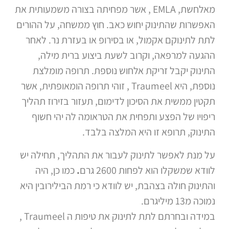
מאלחשת, EMLA , אשר מפחיתה בצורה משמעותית את
האפשרות שהתינוק יחוש כאב. חוץ ממשחה, על ההורים
לתת לתינוקם אקמול, או בסירופ או בעזרת נר. לאחר
ההגעה למרפאה, וקרוב לשעת ביצוע ברית מילה,
התינוק יקבל זריקת אלחוש נוספת. תרופה מומלצת
נוספת, היא Traumeel , זוהי תרופה הומאופתית, אשר
תקטין ממשית את הסיכון לדימום, תעזור בזירוז תהליך
ריפויו של הפצע ותפחית את הטראומה לה יהי חשוף
התינוק, תרופא זו היא המלצה בלבד.
על מנת לאפשר לתינוק לעבור את התהליך, תחילה יש
לוודא שמשקלו הוא לפחות 2600 גרם
.
כמו כן, היה
והתינוק חולה בצהבת, יש לוודא כי רמת הבילירובין היא
נמוכה מ13 מיליגרם.
במידה ובחרתם לתת לתינוק את טיפות ה Traumeel ,