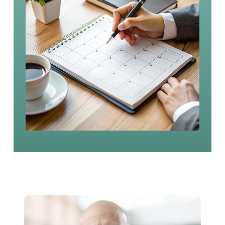
ד"ר דניאל שינהר