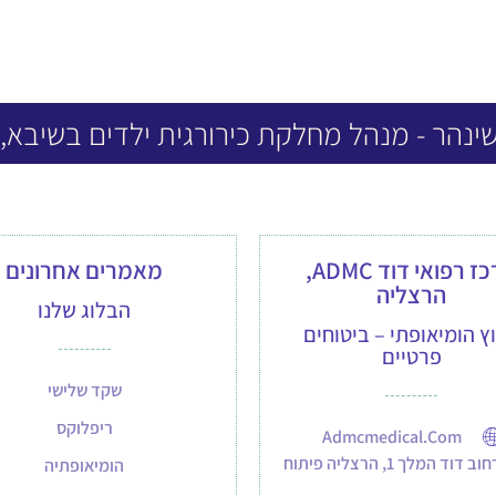
שינהר - מנהל מחלקת כירורגית ילדים בשיבא,
מרכז רפואי דוד ADMC,
מאמרים אחרונים
הרצליה
הבלוג שלנו
וץ הומיאופתי – ביטוחים
פרטיים
שקד שלישי
ריפלוקס
Admcmedical.com
וב דוד המלך 1, הרצליה פיתוח
הומיאופתיה