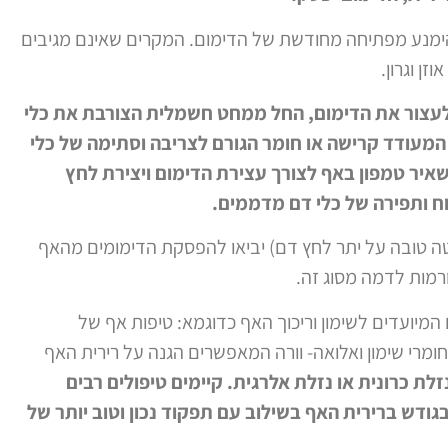
להימנע מפתיחה מחודשת של הדימום. המקרים שאינם מגיבים
זן וגרון.
לעצור את הדימום, החל ממחט חשמלית הצורבת את כלי
מעודד קרישה או חומר הגורם לצריבה וסתימה של כלי
יר טמפון באף לצורך עצירת הדימום ויצירת לחץ
וח ותפירה של כלי דם מדממים.
יטה טובה על יתר לחץ דם) יביאו להפסקת הדימומים מהאף
רמות לדמה מסוג זה.
המיועדים לשימון וריכוך האף כדוגמא: טיפות אף של
חומרי שימון ואלואה- וורה המאפשרים הגנה על רירית האף
לת כרונית או נזלת אלרגית. קיימים טיפולים רבים
ודש ברירית האף בשילוב עם תפקוד נכון וטוב יותר של