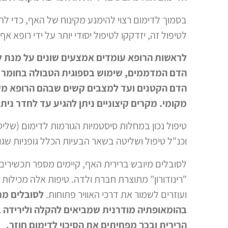
בסמוך לדימום רצוי להימנע מקינוח של האף, כדי 
לטיפול זה, יזדקקו לטיפול יסודי יותר על ידי רופא אף או
לראשות הרופא עומדים אמצעים שונים על מנת 
הדם המדממים, שימוש בספוגית הטבולה בחומר ה
הדם הקטנים ועד למצבים קשים שבהם הרופא משא
מקומי. מקרים קיצוניים ניתן להגיע עד לחדר נית
טיפול נכון במחלות סיסטמיות הגורמות לדימום (של
וכנ"ל טיפול ושליטה בשאר הבעיות הכלל גופניות שגו
לסובלים מיובש ברירית האף, קיימים מספר תכשירים 
"רינודורון" מתוצרת חברת ולדה. טיפות אלה מכילות 
ועוזרים לשמור את דרכי האוויר פתוחות.
לסובלים מנז
בהומאופתיה מודרנית שמביאים להקלה ולירידה בג
הרירית ובכך מפחיתים את הסיכוי לדימום חוזר.