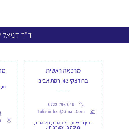
ד"ר דניאל 
מרפאה ראשית
ברודצקי 43, רמת אביב
ייע
0722-796-046
Talishinhar@gmail.com
רח
בניין רופאים, רמת אביב, תל אביב,
כניסה ב׳ (מערבית),