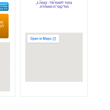
צמוד לשופרסל - קומה 1,
מול קופ״ח מאוחדת.
מר
לבע