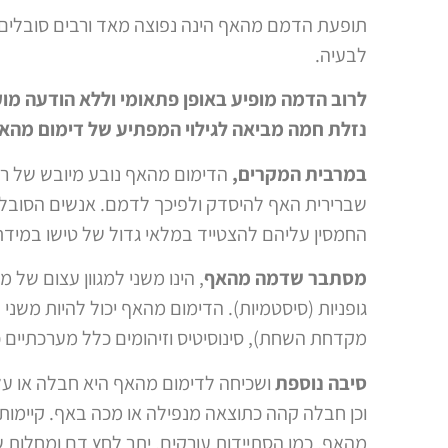
תופעת הדמם מהאף הינה נפוצה מאד ורבים סובלים 
לבעיה.
לרוב הדמה מופיע באופן פתאומי וללא הודעה מוק
נזלת חמה מביאה לגילוי המפתיע של דימום מהא
במרבית המקרים,
הדימום מהאף נובע מיובש של רירי
שברירית האף להיסדק ולפיכך לדמם. אנשים הסובלים
החמסין עליהם להצטייד במלאי גדול של טישו במידת
מסתבר שדמה מהאף
, הינו משני למגוון עצום של 
גופניות (סיסטמיות). הדימום מהאף יכול להיות משני ל
מקדחת השחת), סינוסיטיס וזיהומים כלל מערכתיים כמ
סיבה נוספת
ושכיחה לדימום מהאף היא חבלה או על 
וכן חבלה קהה כתוצאה מנפילה או מכה באף. קיימות
מהאף, כמו הסתיידות עורקים, יתר לחץ דם ומחלות שב