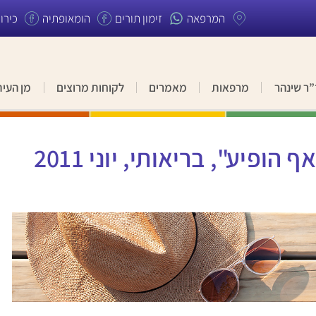
המרפאה
זימון תורים
הומאופתיה
כירו
”ר שינהר
מרפאות
מאמרים
לקוחות מרוצים
מן העית
פיע", בריאותי, יוני 2011