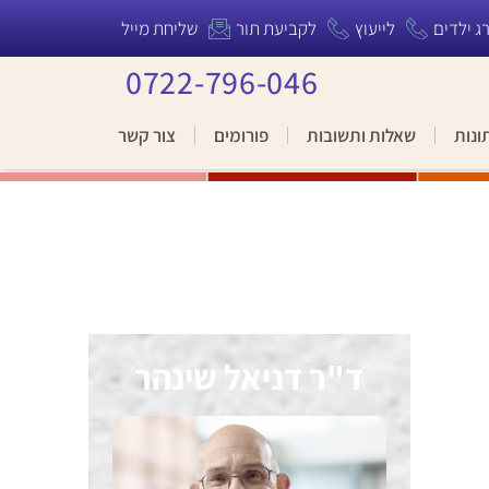
רג ילדים
לייעוץ
לקביעת תור
שליחת מייל
0722-796-046
ונות
שאלות ותשובות
פורומים
צור קשר
ד"ר דניאל שינהר