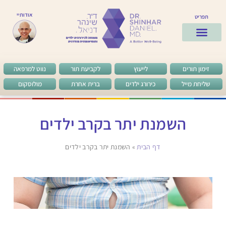
אודותיי
תפריט
ד”ר שינהר
לקוחות מרוצים
שאלות ותשובות
מן העיתונות
זימון תורים
לייעוץ
לקביעת תור
נווט למרפאה
שליחת מייל
כירורג ילדים
ברית אחרת
מולוסקום
השמנת יתר בקרב ילדים
דף הבית
»
השמנת יתר בקרב ילדים