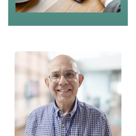
ד"ר דניאל שינהר