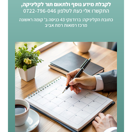
לקבלת מידע נוסף ולתאום תור לקליניקה,
התקשרו אלי כעת לטלפון 0722-796-046
כתובת הקליניקה: ברודצקי 43 כניסה ב' קומה ראשונה
מרכז רפואות רמת אביב