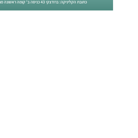
כתובת הקליניקה: ברודצקי 43 כניסה ב' קומה ראשונה מרכז רפואות רמת אביב