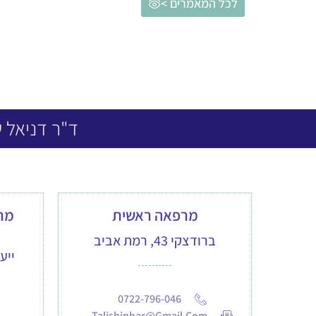
לכל המאמרים >
ד"ר דניאל 
מרפאה ראשית
ברודצקי 43, רמת אביב
ייע
0722-796-046
Talishinhar@gmail.com