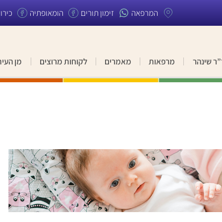
המרפאה
זימון תורים
הומאופתיה
כירו
”ר שינהר
מרפאות
מאמרים
לקוחות מרוצים
מן העית