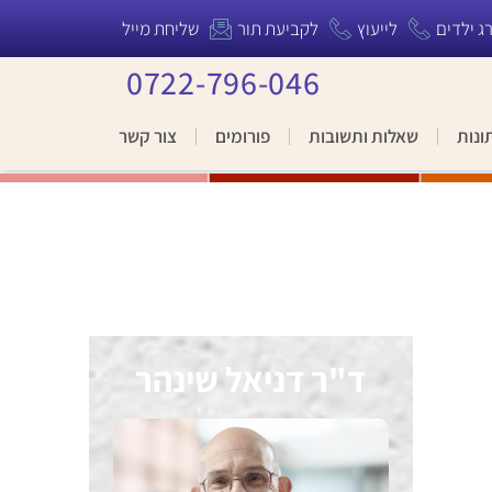
רג ילדים
לייעוץ
לקביעת תור
שליחת מייל
0722-796-046
ונות
שאלות ותשובות
פורומים
צור קשר
ד"ר דניאל שינהר